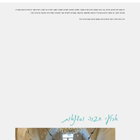
לא משנה מה האירוע שלכם- ערב בנות מעצים, אירוע חברה מעשיר, מסיבת הפתעה לסבתא, מסיבת רווקות לחברה הכי טובה, ריטריט מואר או אפילו הרצאה מעוררת
השראה לנוער, אני מגיעה לכולכם עם שלל הרצאות מותאמות, מרתקות, מעשירות וייחודיות אשר נשארות כחוויה בלתי נשכחת גם הרבה אחרי.
דברו איתי וביחד נרקח לכבודכם את המפגש שיהיה עבורכם הכי הכי!
ארועי חברה וסדנאות